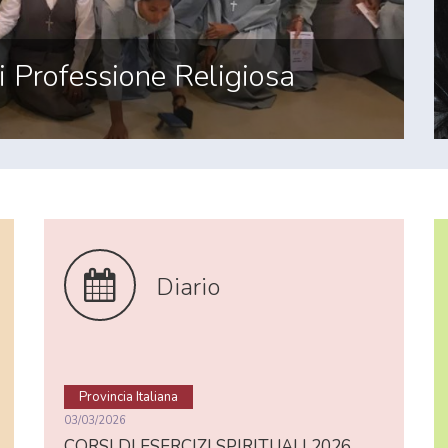
ella Preghiera
ituali "San Cerbone"- Lucca - Italia
Diario
Provincia Italiana
03/03/2026
CORSI DI ESERCIZI SPIRITUALI 2026