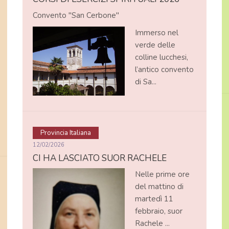
Convento "San Cerbone"
Immerso nel
verde delle
colline lucchesi,
l’antico convento
di Sa...
Provincia Italiana
12/02/2026
CI HA LASCIATO SUOR RACHELE
Nelle prime ore
del mattino di
martedì 11
febbraio, suor
Rachele ...