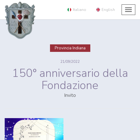
Italiano
English
Togg
navig
Provincia Indiana
21/09/2022
150° anniversario della
Fondazione
Invito